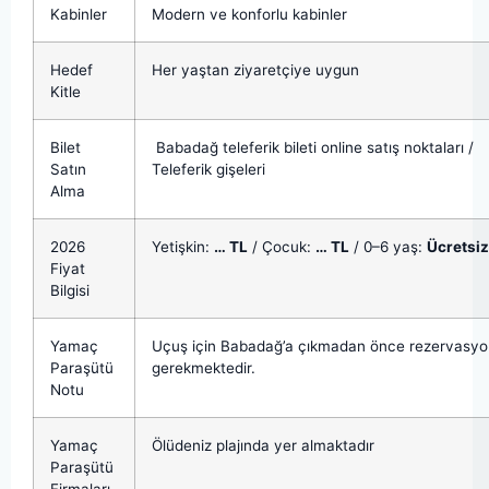
Kabinler
Modern ve konforlu kabinler
Hedef
Her yaştan ziyaretçiye uygun
Kitle
Bilet
Babadağ teleferik bileti online satış noktaları /
Satın
Teleferik gişeleri
Alma
2026
Yetişkin:
… TL
/ Çocuk:
… TL
/ 0–6 yaş:
Ücretsiz
Fiyat
Bilgisi
Yamaç
Uçuş için Babadağ’a çıkmadan önce rezervasyo
Paraşütü
gerekmektedir.
Notu
Yamaç
Ölüdeniz plajında yer almaktadır
Paraşütü