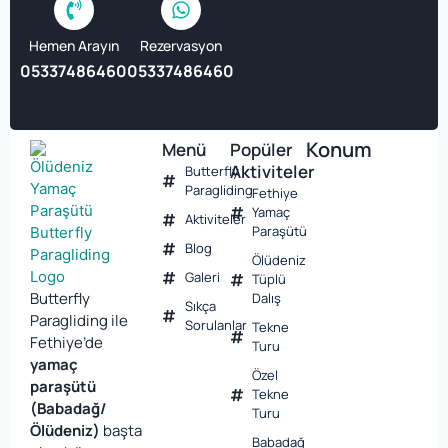
Hemen Arayın
Rezervasyon
05337486460
05337486460
Konum
Menü
Popüler
Aktiviteler
Butterfly
Paragliding
Fethiye
Yamaç
Aktiviteler
Paraşütü
Blog
Ölüdeniz
Galeri
Tüplü
Butterfly
Dalış
Sıkça
Paragliding ile
Sorulanlar
Tekne
Fethiye’de
Turu
yamaç
Özel
paraşütü
Tekne
(Babadağ/
Turu
Ölüdeniz)
başta
Babadağ