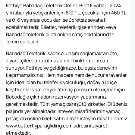
Fethiye Babadağ Teleferik Online Bilet Fiyatları
, 2024
yılı itibarıyla yetişkinler için 610 TL, çocuklar için 460 TL
ve 0-6 yaş arası çocuklar ise ücretsiz seyahat
edebilmektedir. Biletler, teleferik gişelerinden veya
Babadağ teleferik bileti online
satış noktalarından
temin edilebilir.
Babadağ Teleferik
, sadece ulaşım sağlamaktan öte,
ziyaretçilere unutulmaz anılar biriktirme fırsatı
sunuyor. Fethiye’ye geldiğinizde, bu eşsiz deneyimi
kaçırmamalısınız. Hem macera hem de huzur arayanlar
için ideal olan bu teleferik yolculuğu, doğayla iç içe
keyifli anlar vaat ediyor. Yamaç paraşütü ile uçmak için
Babadağ’a çıkmadan rezervasyon yaptırmanız
gerekmektedir. Tüm yamaç paraşütü şirketleri Ölüdeniz
plajında yer almaktadır. İsteyen misafirlerimiz yamaç
paraşütü online bileti satın almak isteyen misafirlerimiz
www.butterflyparagliding.com
adresini ziyaret
etmektedir.