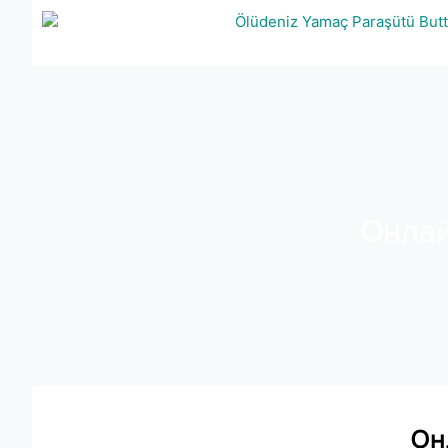
Онлай
Он