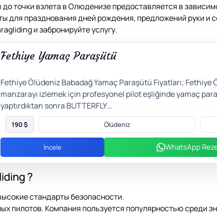
лы до точки взлета в Олюденизе предоставляется в зависи
ты для празднования дней рождения, предложений руки и с
ragliding и забронируйте услугу.
Fethiye Yamaç Paraşütü
Fethiye Ölüdeniz Babadağ Yamaç Paraşütü Fiyatları; Fethiye Ö
manzarayı izlemek için profesyonel pilot eşliğinde yamaç pa
yaptırdıktan sonra BUTTERFLY…
190
$
Ölüdeniz
WhatsApp Reze
İncele
iding ?
высокие стандарты безопасности.
ных пилотов. Компания пользуется популярностью среди зн