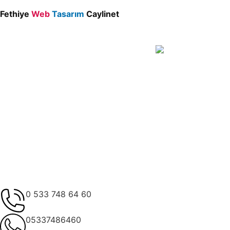
Fethiye
Web
Tasarım
Caylinet
0 533 748 64 60
05337486460