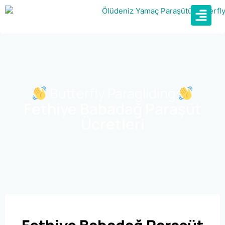
Butterfly Paragliding
Fethiye Babadağ Paraşüt
Ücretleri