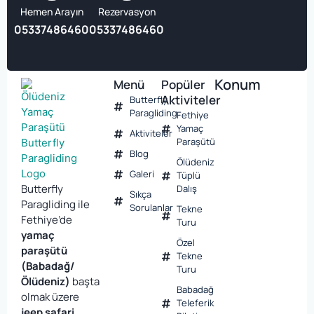
Hemen Arayın
Rezervasyon
05337486460
05337486460
Konum
Menü
Popüler
Aktiviteler
Butterfly
Paragliding
Fethiye
Yamaç
Aktiviteler
Paraşütü
Blog
Ölüdeniz
Galeri
Tüplü
Butterfly
Dalış
Sıkça
Paragliding ile
Sorulanlar
Tekne
Fethiye’de
Turu
yamaç
Özel
paraşütü
Tekne
(Babadağ/
Turu
Ölüdeniz)
başta
Babadağ
olmak üzere
Teleferik
jeep safari,