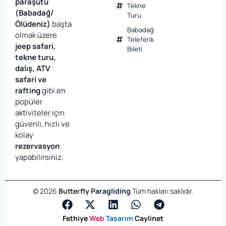
paraşütü
Tekne
(Babadağ/
Turu
Ölüdeniz)
başta
Babadağ
olmak üzere
Teleferik
jeep safari,
Bileti
tekne turu,
dalış, ATV
safari ve
rafting
gibi en
popüler
aktiviteler için
güvenli, hızlı ve
kolay
rezervasyon
yapabilirsiniz.
©
2026
Butterfly
Paragliding
Tüm hakları saklıdır.
Fethiye
Web
Tasarım
Caylinet