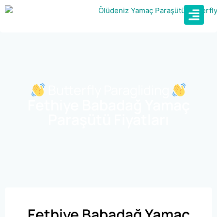
Butterfly Paragliding
Fethiye Babadağ Yamaç
Paraşütü Fiyatları
Fethiye Babadağ Yamaç