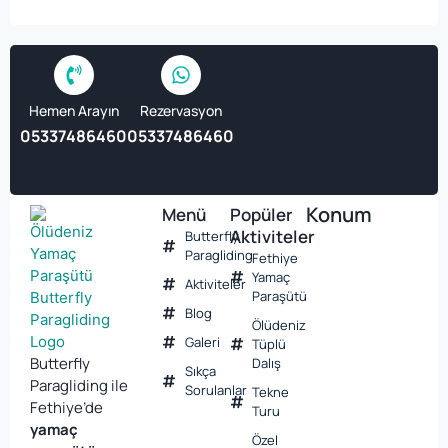
Hemen Arayın
Rezervasyon
05337486460
05337486460
Konum
Menü
Popüler
Aktiviteler
Butterfly
Paragliding
Fethiye
Yamaç
Aktiviteler
Paraşütü
Blog
Ölüdeniz
Galeri
Tüplü
Butterfly
Dalış
Sıkça
Paragliding ile
Sorulanlar
Tekne
Fethiye’de
Turu
yamaç
Özel