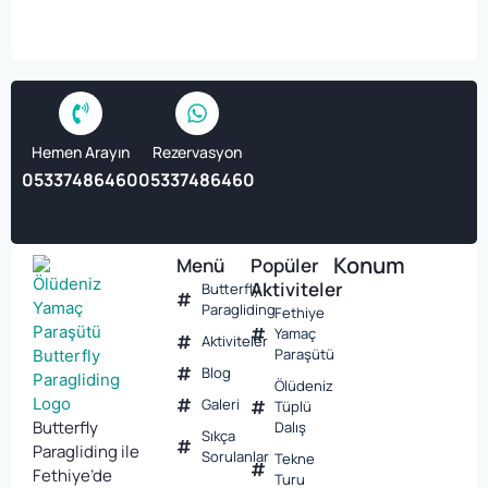
Hemen Arayın
Rezervasyon
05337486460
05337486460
Konum
Menü
Popüler
Aktiviteler
Butterfly
Paragliding
Fethiye
Yamaç
Aktiviteler
Paraşütü
Blog
Ölüdeniz
Galeri
Tüplü
Butterfly
Dalış
Sıkça
Paragliding ile
Sorulanlar
Tekne
Fethiye’de
Turu