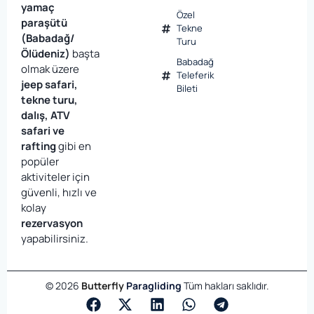
yamaç
Özel
paraşütü
Tekne
(Babadağ/
Turu
Ölüdeniz)
başta
Babadağ
olmak üzere
Teleferik
jeep safari,
Bileti
tekne turu,
dalış, ATV
safari ve
rafting
gibi en
popüler
aktiviteler için
güvenli, hızlı ve
kolay
rezervasyon
yapabilirsiniz.
©
2026
Butterfly
Paragliding
Tüm hakları saklıdır.