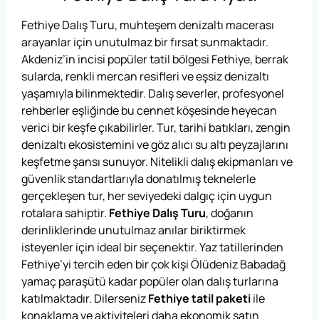
Fethiye Dalış Turu, muhteşem denizaltı macerası
arayanlar için unutulmaz bir fırsat sunmaktadır.
Akdeniz’in incisi popüler tatil bölgesi Fethiye, berrak
sularda, renkli mercan resifleri ve eşsiz denizaltı
yaşamıyla bilinmektedir. Dalış severler, profesyonel
rehberler eşliğinde bu cennet köşesinde heyecan
verici bir keşfe çıkabilirler. Tur, tarihi batıkları, zengin
denizaltı ekosistemini ve göz alıcı su altı peyzajlarını
keşfetme şansı sunuyor. Nitelikli dalış ekipmanları ve
güvenlik standartlarıyla donatılmış teknelerle
gerçekleşen tur, her seviyedeki dalgıç için uygun
rotalara sahiptir.
Fethiye Dalış Turu
, doğanın
derinliklerinde unutulmaz anılar biriktirmek
isteyenler için ideal bir seçenektir. Yaz tatillerinden
Fethiye’yi tercih eden bir çok kişi Ölüdeniz Babadağ
yamaç paraşütü kadar popüler olan dalış turlarına
katılmaktadır. Dilerseniz
Fethiye tatil paketi
ile
konaklama ve aktiviteleri daha ekonomik satın