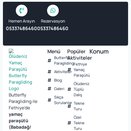
Hemen Arayın
Rezervasyon
05337486460
05337486460
Konum
Menü
Popüler
Aktiviteler
Butterfly
Paragliding
Fethiye
Yamaç
Aktiviteler
Paraşütü
Blog
Ölüdeniz
Galeri
Tüplü
Butterfly
Dalış
Sıkça
Paragliding ile
Sorulanlar
Tekne
Fethiye’de
Turu
yamaç
Özel
paraşütü
Tekne
(Babadağ/
Turu