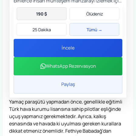
binlerce insan muhteşem manzarayı izlemek için
profesyonel pilot eşliğinde yamaç paraşütü
190
$
Ölüdeniz
deneyimi yaşamakta. Sizde rezervasyon
yaptırdıktan sonra BUTTERFLY…
25 Dakika
Tümü →
İncele
WhatsApp Rezervasyon
Paylaş
Yamaç paraşütü yapmadan önce, genellikle eğitimli
Türk hava kurumu lisansına sahip pilotlar eşliğinde
uçuş yapmanız gerekmektedir. Ayrıca, kalkış
esnasında ve havada ki uyulması gereken kurallara
dikkat etmeniz önemlidir. Fethiye Babadağ’dan