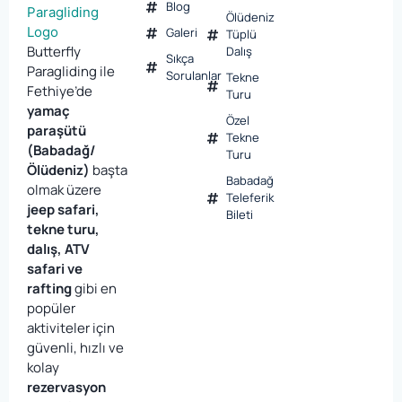
Blog
Ölüdeniz
Galeri
Tüplü
Butterfly
Dalış
Sıkça
Paragliding ile
Sorulanlar
Tekne
Fethiye’de
Turu
yamaç
Özel
paraşütü
Tekne
(Babadağ/
Turu
Ölüdeniz)
başta
Babadağ
olmak üzere
Teleferik
jeep safari,
Bileti
tekne turu,
dalış, ATV
safari ve
rafting
gibi en
popüler
aktiviteler için
güvenli, hızlı ve
kolay
rezervasyon